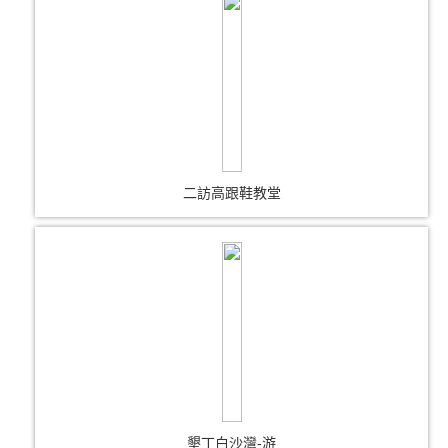
二訪高跟鞋教堂
墾丁白沙灣-游