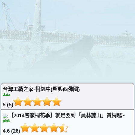
台灣工藝之家-柯錦中(聖興西佛國)
data
5 (5)
【2014客家桐花季】就是要到「員林藤山」賞桐趣~
pink
4.6 (26)