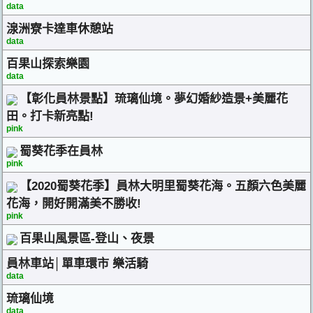
data
湶洲寮卡達車休憩站
data
百果山探索樂園
data
【彰化員林景點】琉璃仙境。夢幻婚紗造景+美麗花
田。打卡新亮點!
pink
蜀葵花季在員林
pink
【2020蜀葵花季】員林大明里蜀葵花海。五顏六色美麗
花海，開好開滿美不勝收!
pink
百果山風景區-登山、夜景
員林車站│單車環市 樂活騎
data
琉璃仙境
data