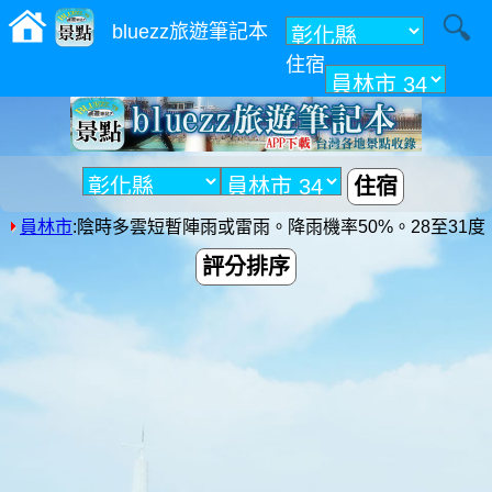
bluezz旅遊筆記本
住宿
附近
住宿
員林市
:陰時多雲短暫陣雨或雷雨。降雨機率50%。28至31度
評分排序