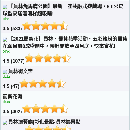
【員林兔馬鹿公園】最新一座共融式遊戲場，9.6公尺
球型高塔溜滑梯超吸睛!
pink
4.5 (533)
【2021蜀葵花】員林．蜀葵花季活動。五彩繽紛的蜀葵
花海目前8成盛開中，預計開放至四月底，快來賞花!
pink
4.5 (1077)
員林衡文宮
data
4.5 (47)
蜀葵花海
data
4.5 (402)
員林演藝廳|彰化景點-員林鎮景點