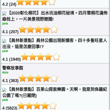
4.2 (24)
【2020彰化桐花】出水坑油桐花秘境。四月雪桐花滿佈
綠枝上，一片美景視野遼闊!
pink
4.1 (207)
【員林新景點】員林公園出現新嬌客，四十多隻旺星人
出沒，這是怎麼回事!?
pink
4.1 (1940)
警察故事館
data
4.1 (363)
【員林新景點】百果山探索樂園。天啊，我是到侏羅紀
公園了嗎?(已關閉)
pink
4 (5823)