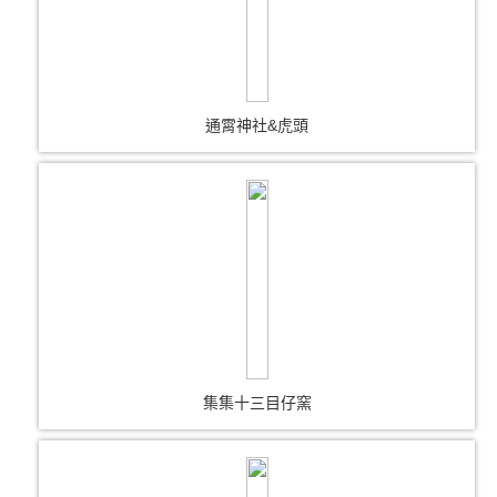
通霄神社&虎頭
集集十三目仔窯