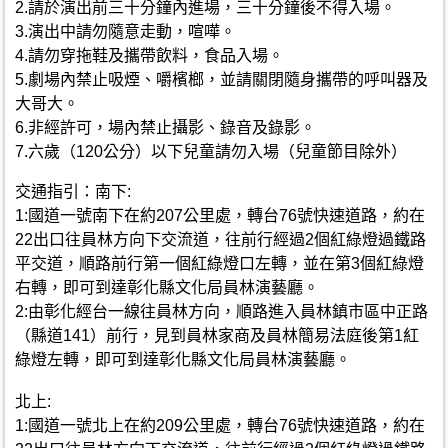
2.請於演出前三十分鐘內進場，三十分鐘後不得入場。
3.演出中請勿隨意走動，喧嘩。
4.請勿穿拖鞋及攜帶飲料，食品入場。
5.劇場內禁止吸煙、嚼檳榔，並請關閉隨身攜帶的呼叫器及
大哥大。
6.非經許可，場內禁止攝影、錄音及錄影。
7.六歲（120公分）以下兒童請勿入場（兒童節目除外）
交通指引：南下:
1:國道一號南下在約207公里處，轉台76號快速道路，約在
22出口往員林方向下交流道，往前行經過2個紅綠燈過鐵路
平交道，順路前行第一個紅綠燈口左轉，並在第3個紅綠燈
右轉，即可到達彰化縣文化局員林演藝廳。
2:由彰化經台一線往員林方向，順路進入員林鎮市區中正路
（縣道141）前行，見到員林家商及員林簡易法庭後第1紅
綠燈左轉，即可到達彰化縣文化局員林演藝廳。
北上:
1:國道一號北上在約209公里處，轉台76號快速道路，約在