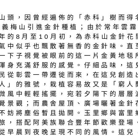
山頭，因曾經遍佈的「赤科」樹而得
嘉義梅山引進金針種植；由於常年雲
年的8月至10月初，為赤科山金針
氣中似乎也飄散著無香的金針味。直
一下子視覺被眼前的這一片金黃地毯
渾身充滿舒服的感覺。仔細品味，這
民從彰雲一帶遷徙而來，在這兒創造
人」的雅號，栽植容易故又是「窮人
微風中輕輕搖擺，宛若夕陽下的層層
覺景觀；而農舍屋頂、廣場曬著金針
不妨將塵俗暫且拋開。玉里鄉與富里
旅，搭配阿美族聯合豐年節歡樂登場
從早晨到夜晚呈現不同的風情。這兒