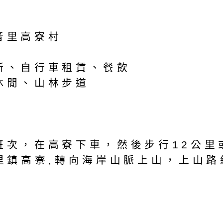
音里高寮村
廁所、自行車租賃、餐飲
休閒、山林步道
向班次，在高寮下車，然後步行12公
玉里鎮高寮,轉向海岸山脈上山，上山路