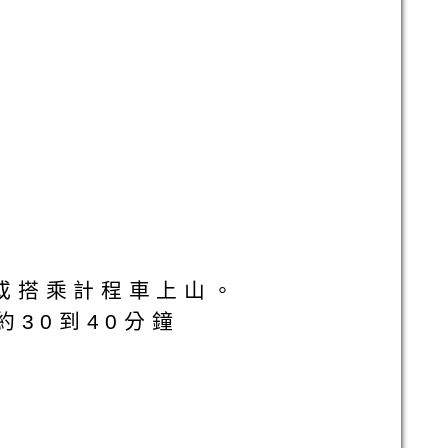
里或搭乘計程車上山。
約30到40分鐘