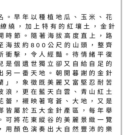
名。早年以種植地瓜、玉米、花
霧繚繞，加上特有的紅壤土，金針
花開時節。隨著海拔高度直上，路
至海拔約800公尺的山頭，整齊
所衝擊，令人經豔。待情緒平復
兒是個遺世獨立卻又自給自足的
出另一番天地。朝開暮謝的金針
蘭」，象徵既美麗又富堅忍耐苦
波浪，更在藍天白雲、青山紅土
花蕾，襯映著穹蒼、大地，又是
鄉皆屬於五大金針產區，每年舉
。可將花東縱谷的美麗景緻一覽
，用顏色演奏出大自然豐沛的樂