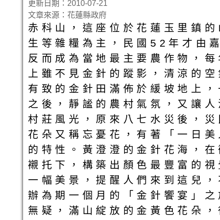
更新日期：2010-07-21
文章來源：花蓮縣政府
赤科山，這座位於花蓮玉里鎮的
生等雜糧為主，民國52年才由
反而成為當地最主要農作物，每
上雖不見金針的蹤影，清涼的空
有致的金針田滿佈於緩坡地上，
之後，靜謐的農村氣氛，又讓人
村莊風光，原來八七水災後，災
花朵又稱忘憂花，有著「一日美
的特性。黃澄澄的金針花海，在
襯托下，構築出顏色最豐富的視
一幅美景，提醒人們來到這兒，
辦為期一個月的「金針饗宴」之
無疑，滿山綻放的金黃色花朵，