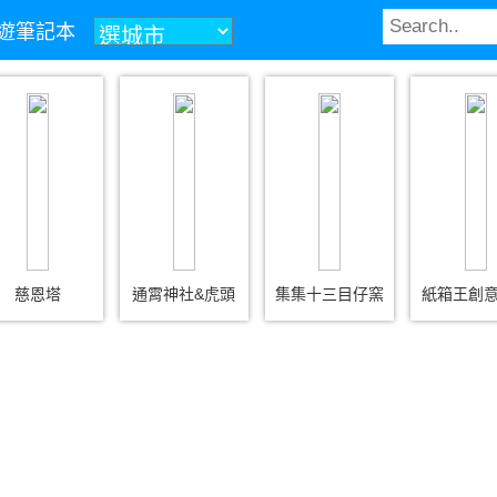
z旅遊筆記本
慈恩塔
通霄神社&虎頭
集集十三目仔窯
紙箱王創