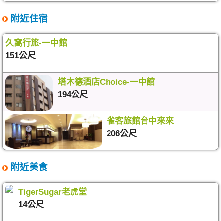
附近住宿
久窩行旅-一中館
151公尺
塔木德酒店Choice-一中館
194公尺
雀客旅館台中來來
206公尺
附近美食
TigerSugar老虎堂
14公尺