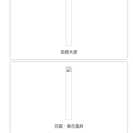
伯朗大道
芬園．黃花風鈴