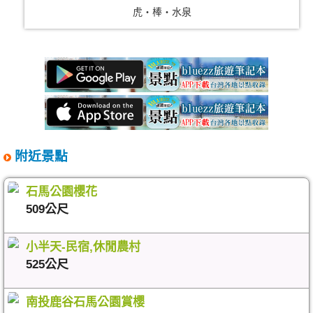
虎‧棒‧水泉
附近景點
石馬公園櫻花
509公尺
小半天-民宿,休閒農村
525公尺
南投鹿谷石馬公園賞櫻