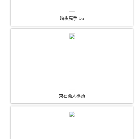
暗棋高手 Da
東石漁人碼頭