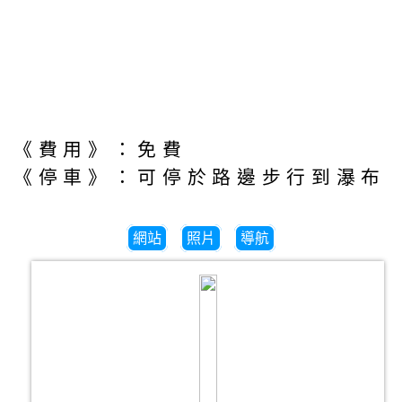
《費用》：免費
《停車》：可停於路邊步行到瀑布
網站
照片
導航