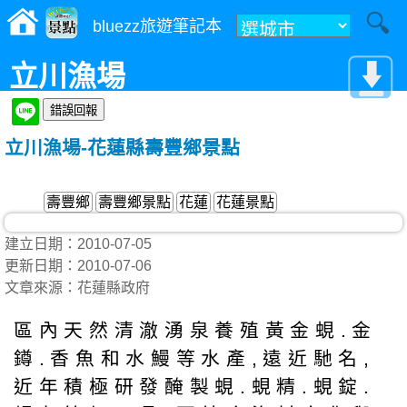
bluezz旅遊筆記本
立川漁場
立川漁場-花蓮縣壽豐鄉景點
壽豐鄉
壽豐鄉景點
花蓮
花蓮景點
建立日期：2010-07-05
更新日期：2010-07-06
文章來源：花蓮縣政府
區內天然清澈湧泉養殖黃金蜆.金
鐏.香魚和水鰻等水產,遠近馳名,
近年積極研發醃製蜆.蜆精.蜆錠.