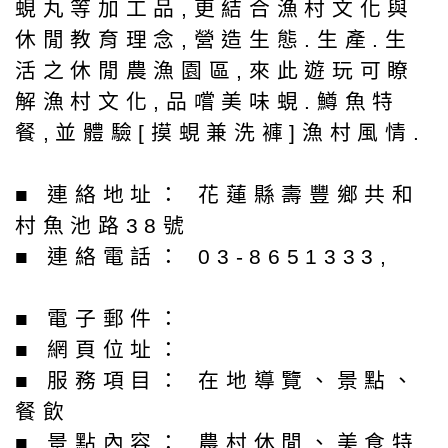
蜆丸等加工品,更結合漁村文化與
休閒教育理念,營造生態.生產.生
活之休閒農漁園區,來此遊玩可瞭
解漁村文化,品嚐美味蜆.鱒魚特
餐,並體驗[摸蜆兼洗褲]漁村風情.
■ 連絡地址： 花蓮縣壽豐鄉共和
村魚池路38號
■ 連絡電話： 03-8651333,
■ 電子郵件：
■ 網頁位址：
■ 服務項目： 在地導覽、景點、
餐飲
■ 景點內容： 農村休閒、美食特