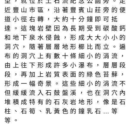
型，就位於土石流紀念公園旁。走
近豐山市區，沿著豐賓山莊旁的便
道小徑右轉，大約十分鐘即可抵
達。這塊岩壁因為長期受到碳酸鈣
和地下泉水侵蝕，形成大大小小的
洞穴，隨著層層地形櫛比而立。遍
布的洞穴上有數十條細小的涓流，
由上往下形成許多小瀑布，層層段
段，再加上岩質表面的綠色苔蘚，
形成一幅奇景。這些細小的涓流不
但緩緩流入石鼓盤溪，也在洞穴內
堆積成特有的石灰岩地形，像是石
柱、石筍、乳黃色的鐘乳石…等
等。