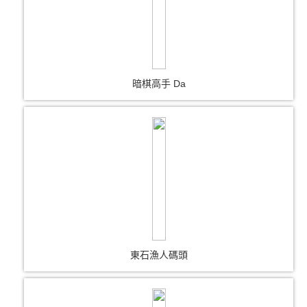
暗棋高手 Da
東石漁人碼頭