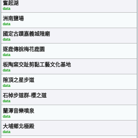
奮起湖
data
洲南鹽場
data
國定古蹟嘉義城隍廟
data
逐鹿傳說梅花鹿園
data
板陶窯交趾剪黏工藝文化基地
data
隙頂之星步道
data
石棹步道群-櫻之道
data
蘭潭音樂噴泉
data
大埔鄉北極殿
data