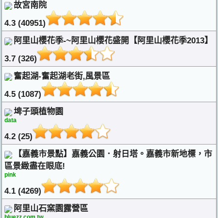
故宮南院
4.3 (40951)
阿里山櫻花季-~阿里山櫻花盛開【阿里山櫻花季2013】
3.7 (326)
奮起湖-奮起湖老街,風景區
4.5 (1087)
埤子頭植物園
data
4.2 (25)
【嘉義市景點】嘉義公園．射日塔。嘉義市新地標，市
區景緻盡在眼底!
pink
4.1 (4269)
阿里山石窯園露營區
bluezz.com.tw