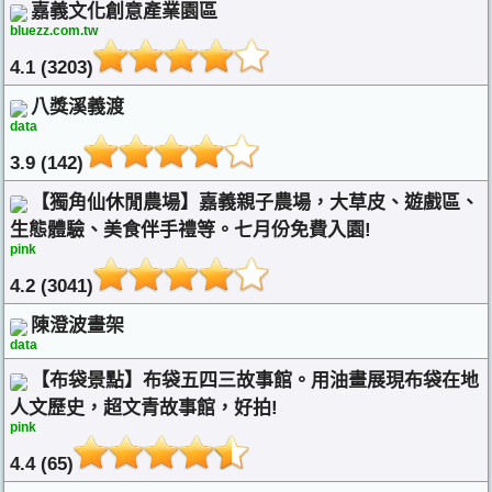
嘉義文化創意產業園區
bluezz.com.tw
4.1 (3203)
八獎溪義渡
data
3.9 (142)
【獨角仙休閒農場】嘉義親子農場，大草皮、遊戲區、
生態體驗、美食伴手禮等。七月份免費入園!
pink
4.2 (3041)
陳澄波畫架
data
【布袋景點】布袋五四三故事館。用油畫展現布袋在地
人文歷史，超文青故事館，好拍!
pink
4.4 (65)