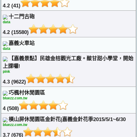
4.2 (41)
十二門古砲
data
4.2 (15580)
嘉義火車站
data
【嘉義景點】民雄金桔觀光工廠。酸甘甜小學堂，開始
上課囉!
pink
4.3 (9622)
巧楓村休閒園區
bluezz.com.tw
4 (508)
橫山屏休閒園區金針花|嘉義金針花季2015/5/1~6/30
bluezz.com.tw
3.7 (676)