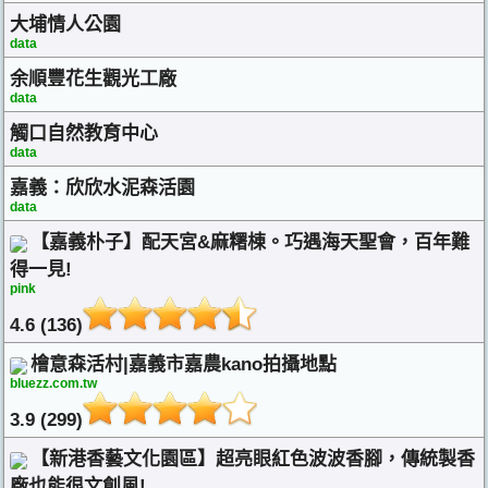
大埔情人公園
data
余順豐花生觀光工廠
data
觸口自然教育中心
data
嘉義：欣欣水泥森活園
data
【嘉義朴子】配天宮&麻糬棟。巧遇海天聖會，百年難
得一見!
pink
4.6 (136)
檜意森活村|嘉義市嘉農kano拍攝地點
bluezz.com.tw
3.9 (299)
【新港香藝文化園區】超亮眼紅色波波香腳，傳統製香
廠也能很文創風!