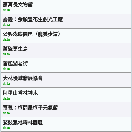
蕭萬長文物館
data
嘉義：余順豐花生觀光工廠
data
公興森態園區（龍美步道）
data
舊監更生島
data
奮起湖老街
data
大林慢城發展協會
data
阿里山香林神木
data
嘉義：梅問屋梅子元氣館
data
鰲鼓濕地森林園區
data