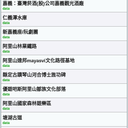
嘉義：臺灣菸酒(股)公司嘉義觀光酒廠
data
仁義潭水庫
data
新嘉義座/阮劇團
data
阿里山林業鐵路
data
阿里山達邦mayasvi文化路徑基地
data
縣定古蹟琴山河合博士旌功碑
data
優遊吧斯阿里山鄒族文化部落
data
阿里山國家森林遊樂區
data
塘湖古道
data