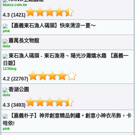
bluezz.com.tw
4.3 (1421)
【嘉義東石漁人碼頭】快來清涼一夏～
pink
蕭萬長文物館
data
東石漁人碼頭 - 東石漁港 ~ 陽光沙灘嬉水趣 【嘉義一
日遊】
123blog
4.2 (22767)
香湖公園
data
4.3 (3493)
【嘉義朴子】神斧創意精品刺繡。創意小神衣吊飾，卡
哇依!
pink