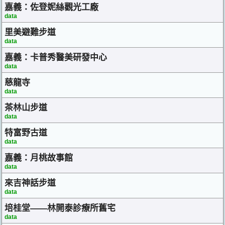
嘉義：佐登妮絲觀光工廠
data
里美避難步道
data
嘉義：卡普秀醫美研發中心
data
慈龍寺
data
茶林山步道
data
特富野古道
data
嘉義：月桃故事館
data
來吉神話步道
data
培桂堂——林開泰診療所舊宅
data