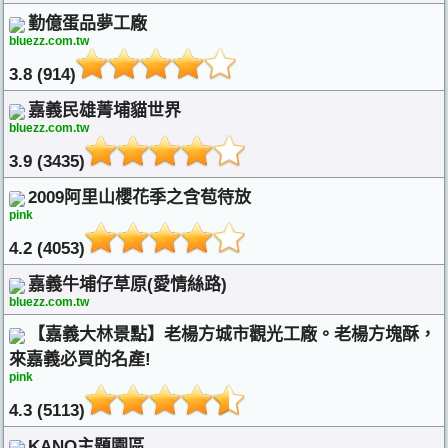
勤億蛋品夢工廠
bluezz.com.tw
3.8 (914)
嘉義民雄菁埔貓世界
bluezz.com.tw
3.9 (3435)
2009阿里山櫻花季之含苞待放
pink
4.2 (4053)
嘉義牛埔仔草原(愛情絲路)
bluezz.com.tw
【嘉義大林景點】老楊方城市觀光工廠。老楊方塊酥，
來嘉義必買的名產!
pink
4.3 (5113)
KANO主題園區