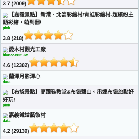
3.7 (2009)
【嘉義景點】新港．北崙彩繪村/青蛙彩繪村-超繽紛主
題彩繪，萌到翻!
pink
3.8 (218)
愛木村觀光工廠
bluezz.com.tw
4.6 (12302)
蘭潭月影潭心
data
【布袋景點】高跟鞋教堂&布袋鹽山。串連布袋旅點好
好玩!
pink
嘉義鐵道藝術村
data
4.2 (29139)