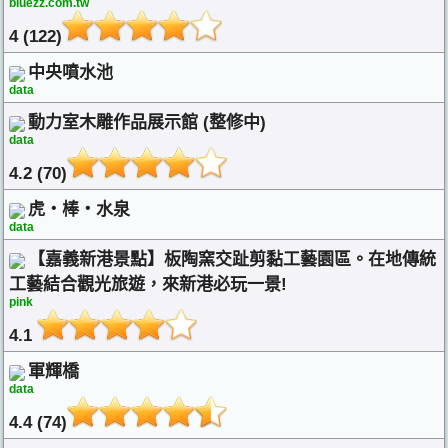
bluezz.com.tw
4 (122)
中央噴水池
data
動力室木雕作品展示館 (整修中)
data
4.2 (70)
虎‧棒‧水泉
data
【嘉義新港景點】板陶窯交趾剪黏工藝園區。在地傳統
工藝結合觀光旅遊，來新港必玩一景!
pink
4.1
軍輝橋
data
4.4 (74)