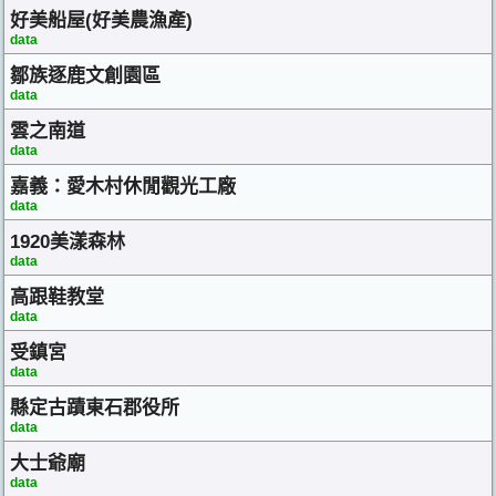
好美船屋(好美農漁產)
data
鄒族逐鹿文創園區
data
雲之南道
data
嘉義：愛木村休閒觀光工廠
data
1920美漾森林
data
高跟鞋教堂
data
受鎮宮
data
縣定古蹟東石郡役所
data
大士爺廟
data