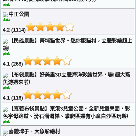
pink
中正公園
data
4.2 (1114)
【民雄景點】菁埔貓世界。迷你版貓村，立體彩繪超上
鏡!
pink
4.1 (268)
【布袋景點】好美里3D立體海洋彩繪世界，嚇!超大鯊
魚游過來啦!
pink
4.1 (116)
【嘉義布袋景點】東港3兒童公園。全新兒童樂園，彩
色字母跑道、滑石溜滑梯、攀爬區還有小童白沙區玩遊!
pink
嘉義埤子．大象彩繪村