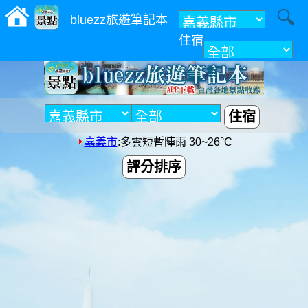
bluezz旅遊筆記本
住宿
附近
住宿
嘉義市
:多雲短暫陣雨 30~26°C
評分排序