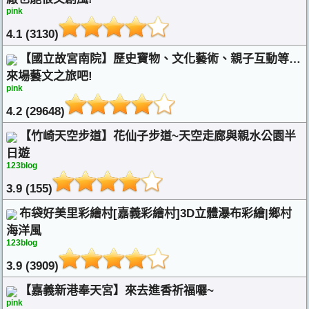
pink
4.1 (3130)
【國立故宮南院】歷史寶物、文化藝術、親子互動等…
來場藝文之旅吧!
pink
4.2 (29648)
【竹崎天空步道】花仙子步道~天空走廊與親水公園半
日遊
123blog
3.9 (155)
布袋好美里彩繪村[嘉義彩繪村]3D立體瀑布彩繪|鄉村
海洋風
123blog
3.9 (3909)
【嘉義新港奉天宮】來去進香祈福囉~
pink