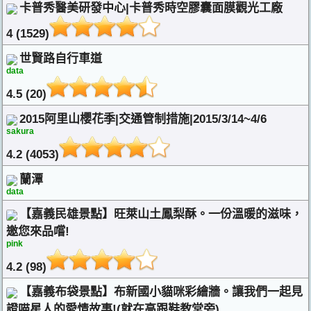
卡普秀醫美研發中心|卡普秀時空膠囊面膜觀光工廠
4 (1529)
世賢路自行車道
data
4.5 (20)
2015阿里山櫻花季|交通管制措施|2015/3/14~4/6
sakura
4.2 (4053)
蘭潭
data
【嘉義民雄景點】旺萊山土鳳梨酥。一份溫暖的滋味，
邀您來品嚐!
pink
4.2 (98)
【嘉義布袋景點】布新國小貓咪彩繪牆。讓我們一起見
證喵星人的愛情故事!(就在高跟鞋教堂旁)