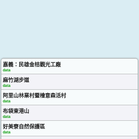
嘉義：民雄金桔觀光工廠
data
麻竹湖步道
data
阿里山林業村暨檜意森活村
data
布袋東港山
data
好美寮自然保護區
data