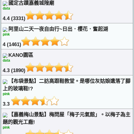
國定古蹟嘉義城隍廟
data
4.4 (3331)
阿里山二天一夜自由行~日出．櫻花．奮起湖
pink
4 (1461)
KANO園區
data
4.3 (1890)
【布袋景點】二訪高跟鞋教堂。是哪位灰姑娘遺落了腳
上的玻璃鞋!?
pink
3.3
【嘉義梅山景點】梅問屋「梅子元氣館」。以梅子為主
題的觀光工廠!
pink