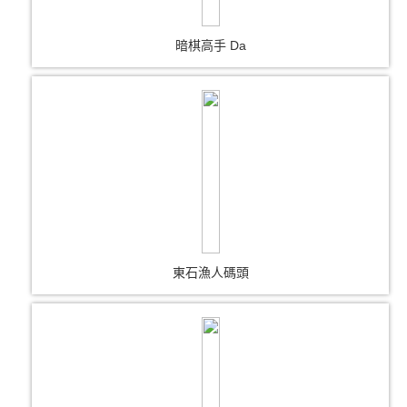
暗棋高手 Da
東石漁人碼頭