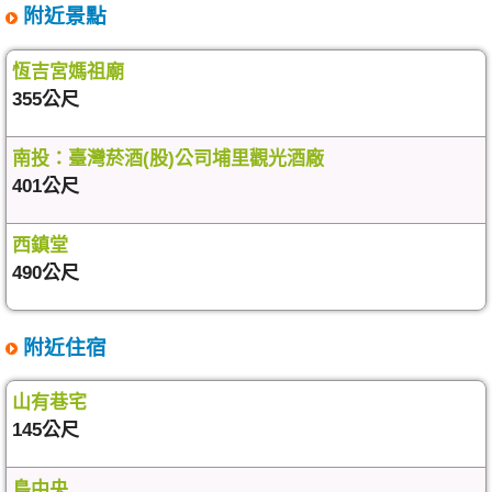
附近景點
恆吉宮媽祖廟
355公尺
南投：臺灣菸酒(股)公司埔里觀光酒廠
401公尺
西鎮堂
490公尺
附近住宿
山有巷宅
145公尺
島中央