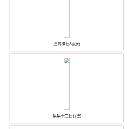
通霄神社&虎頭
集集十三目仔窯