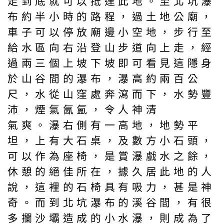
走到底就可以抵達此地。至北坑瀑
布約半小時的路程，過土地公廟，
車子可以停放廟邊小空地，步行至
給水區向右沿登山步道向上走，經
過兩三個上坡下坡即可看見這隱身
於山谷間的瀑布，瀑高約兩百公
尺，水從山窪處奔瀉而下，水勢豐
沛，煙氣氤氳，令人神清
氣爽。瀑右側有一高地，地勢平
坦，上有大石桌，及數方小石頭，
可以作為座椅，是賞瀑戲水之餘，
休憩的絕佳所在，據久居此地的人
說，這裡的石椅具有吸力，甚是神
奇。而到北坑瀑布的溪谷間，有很
多攔沙壩造成的小水瀑，則成為了