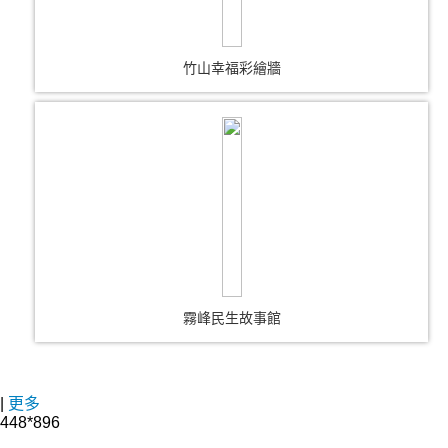
竹山幸福彩繪牆
霧峰民生故事館
|
更多
448*896