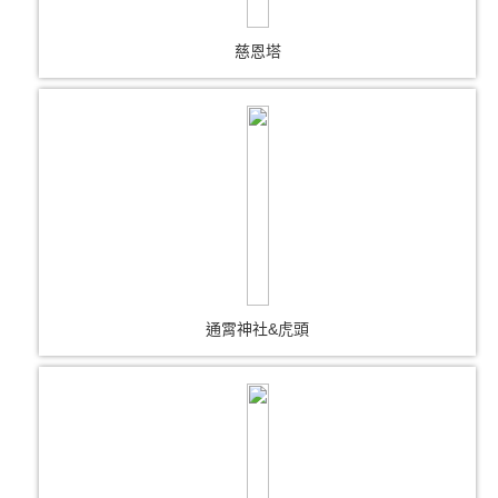
慈恩塔
通霄神社&虎頭