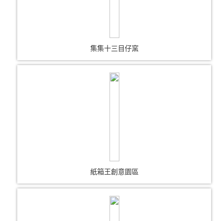
集集十三目仔窯
紙箱王創意園區