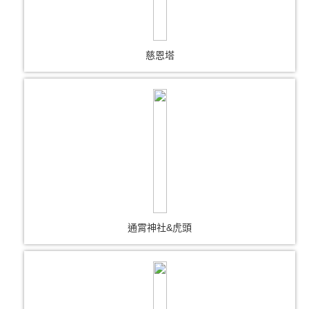
慈恩塔
通霄神社&虎頭