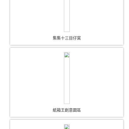
集集十三目仔窯
紙箱王創意園區