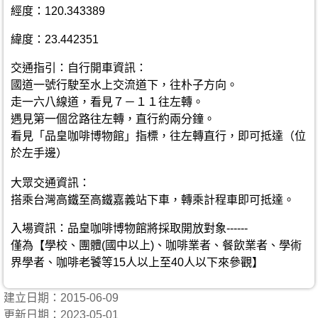
經度：120.343389
緯度：23.442351
交通指引：自行開車資訊：
國道一號行駛至水上交流道下，往朴子方向。
走一六八線道，看見７－１１往左轉。
遇見第一個岔路往左轉，直行約兩分鐘。
看見「品皇咖啡博物館」指標，往左轉直行，即可抵達（位
於左手邊）
大眾交通資訊：
搭乘台灣高鐵至高鐵嘉義站下車，轉乘計程車即可抵達。
入場資訊：品皇咖啡博物館將採取開放對象------
僅為【學校、團體(國中以上)、咖啡業者、餐飲業者、學術
界學者、咖啡老饕等15人以上至40人以下來參觀】
建立日期：2015-06-09
更新日期：2023-05-01