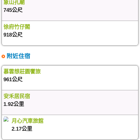
象山孔廟
745公尺
徐府竹仔閣
918公尺
附近住宿
慕雲想莊園饗旅
961公尺
安禾居民宿
1.92公里
月心汽車旅館
2.17公里