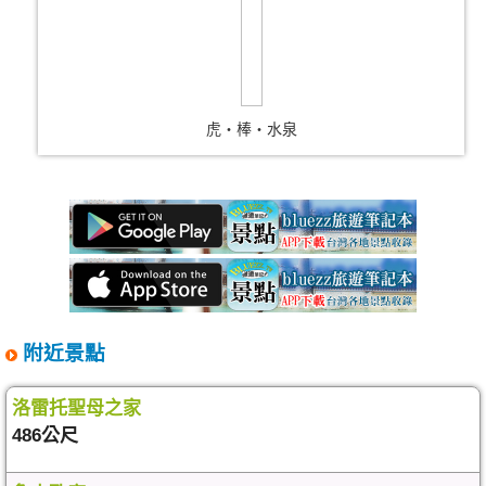
虎‧棒‧水泉
附近景點
洛雷托聖母之家
486公尺