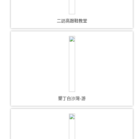
二訪高跟鞋教堂
墾丁白沙灣-游