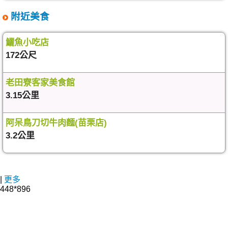
附近美食
鱺魚小吃店
172公尺
老田寮客家美食館
3.15公里
阿呆鳥刀切牛肉麵(苗栗店)
3.2公里
|
更多
448*896