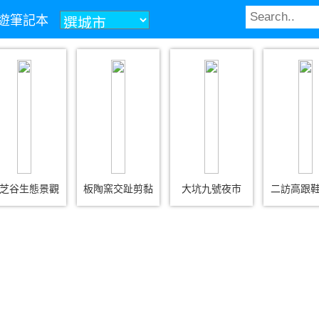
z旅遊筆記本
芝谷生態景觀
板陶窯交趾剪黏
大坑九號夜市
二訪高跟