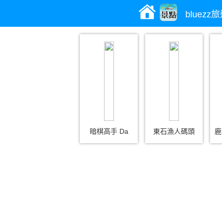
bluez
暗棋高手 Da
東石漁人碼頭
鹿