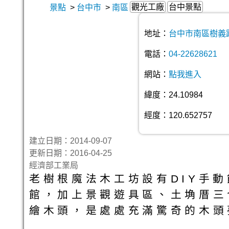
觀光工廠
台中景點
景點
>
台中市
>
南區
地址：
台中市南區樹義路
電話：
04-22628621
網站：
點我進入
緯度：24.10984
經度：120.652757
建立日期：2014-09-07
更新日期：2016-04-25
經濟部工業局
老樹根魔法木工坊設有DIY手
館，加上景觀遊具區、土埆厝三
繪木頭，是處處充滿驚奇的木頭