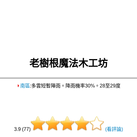
老樹根魔法木工坊
南區
:多雲短暫陣雨。降雨機率30%。28至29度
3.9 (77)
(看評論)