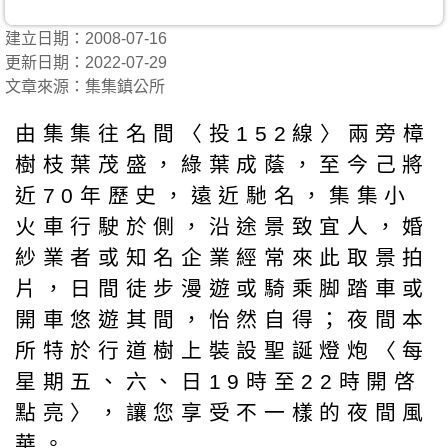
建立日期：2008-07-16
更新日期：2022-07-29
文章來源：集集鎮公所
由集集往名間〈投152線〉兩旁樟
樹枝葉茂盛，綠葉成蔭，至今己將
近70年歷史，遠近馳名，集集小
火車行駛於側，沿途景致宜人，婚
紗業者或知名企業經常來此取景拍
片，日間徒步漫遊或騎乘脚踏車或
開車悠遊其間，怡然自得；夜間本
所特於行道樹上裝設聖誕燈炮〈每
星期五、六、日19時至22時開啓
點亮〉，讓您享受不一樣的夜間風
華。