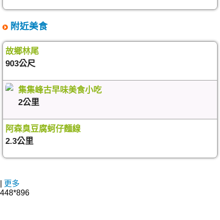
附近美食
故鄉林尾
903公尺
集集峰古早味美食小吃
2公里
阿森臭豆腐蚵仔麵線
2.3公里
|
更多
448*896