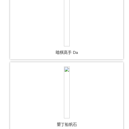
暗棋高手 Da
墾丁船帆石