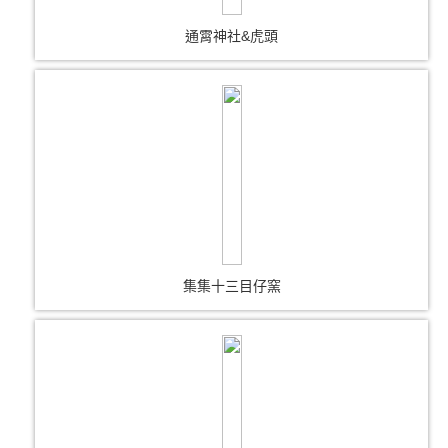
通霄神社&虎頭
集集十三目仔窯