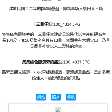
建於民國廿二年的[集集隧道]，腳踏車騎入後回音不斷
十三目仔窯
集集綠色隧道旁的十三目仔窯建於日治時代以生產紅磚為主，
長104尺、寬50尺整座窯共有13目，窯頭共有六個火口，乃昔
日農業社會以人工製造的燒窯
集集綠色隧道旁的鐵道
路旁是觀光鐵道，小火車緩緩經過，更添詩意盎然，是許多新
婚佳人、攝影留念的好景點
網站
照片
導航