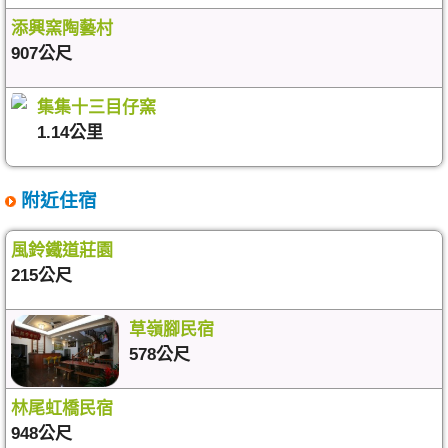
添興窯陶藝村
907公尺
集集十三目仔窯
1.14公里
附近住宿
風鈴鐵道莊園
215公尺
草嶺腳民宿
578公尺
林尾虹橋民宿
948公尺