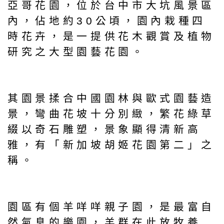
亞哥花園，位於台中市大坑風景區
內，佔地約30公頃，園內栽種四
時花卉，是一提供花木觀賞及植物
研究之大型園藝花園。
其園景揉合中國園林與歐式園藝造
景，彎曲花坡十分別緻，繁花綠草
綴以奇石雕塑，景象顯得清新高
雅，有「新加坡胡姬花園第二」之
稱。
園區有個羊咩咩親子園，是最富自
然氣息的樂園，羊群在此放牧養