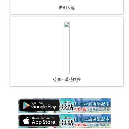
伯朗大道
芬園．黃花風鈴