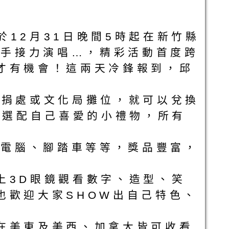
於12月31日晚間5時起在新竹縣
歌手接力演唱…，精彩活動首度跨
才有機會！這兩天冷鋒報到，邱
場稅捐處或文化局攤位，就可以兌換
由選配自己喜愛的小禮物，所有
型電腦、腳踏車等等，獎品豐富，
上3D眼鏡觀看數字、造型、笑
也歡迎大家SHOW出自己特色、
在美東及美西、加拿大皆可收看