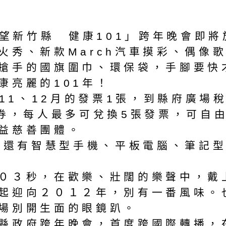
希望新竹縣 健康101」跨年晚會即將
火秀、新款March汽車摸彩、偶像
搶手的國旗圍巾、環保袋，手腳要快
康亮麗的101年！
持11、12月的發票1張，到縣府廣
彩券，每人最多可兌換5張發票，可自
益慈善團體。
車，還有智慧型手機、平板電腦、筆記
０３秒，在歡樂、壯闊的樂聲中，戴
起迎向２０１２年，別有一番風味。
場別開生面的眼鏡趴。
縣政府跨年晚會，首度跨國際轉播，