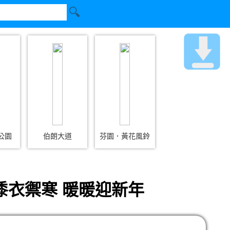
公園
伯朗大道
芬園．黃花風鈴
潻衣禦寒 暖暖迎新年