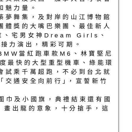
和魅力量。
築夢舞集，及對岸的山江博物館
團體獎的大嘴巴樂團、最佳新人
男女神Dream Girls、
人，接力演出，精彩可期。
BMW當紅跑車款M6、林寶堅尼
灣速度最快的大型重型機車、綠能環
會試乘千萬超跑，不必到台北就
「交通安全向前行｣，宣誓新竹
旗圍巾及小國旗，典禮結束還有國
2，畫出龍的意象，十分搶手，這