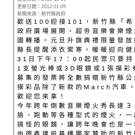
更新日期：2012-01-05
新聞來源：新竹縣政府
歡送100迎接101，新竹縣「
政府廣場展開，超夯音樂會樂煙
國轉播。元旦升旗典禮限量發放
縣長提醒添衣禦寒，暖暖迎向健
31日下午17：00起民眾只要
1支螢光棒或3D眼鏡或1張摸
募集的發票將全數捐贈新竹縣公
摸彩品除了新款的March汽
歡迎您來拿！
今年跨年倒數音樂煙火秀長達３
臉、跑動等各種型式的煙火，一
搞怪的眼鏡，讓跨年晚會也是一
由德鑫建設基構獨家贊助的新竹