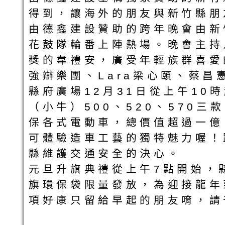
得到，讓海外的朋友與新竹縣朋
由德鑫建設贊助的跨年晚會由新
花鼓隊輪番上陣熱場。晚會主持
獎的韋禮安，廣受年輕族群喜愛的
強辯樂團、Lara梁心頤、蔡昌
縣府廣場12月31日從上午10
（小牛）500、520、570
保各式電動車，總價值超過一億
可體驗造車工藝的獨特魅力喔！
縣維護交通安全的決心。
元旦升旗典禮從上午7點開始，縣
旗環保袋限量發放，為迎接龍年
項好康只留給早起的朋友唷，請