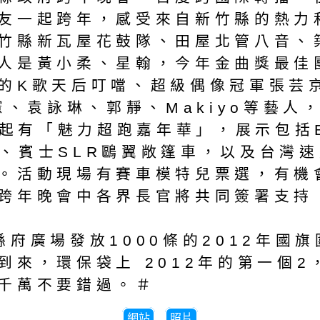
友一起跨年，感受來自新竹縣的熱力
竹縣新瓦屋花鼓隊、田屋北管八音、
人是黃小柔、星翰，今年金曲獎最佳
K歌天后叮噹、超級偶像冠軍張芸京、宅
憲、袁詠琳、郭靜、Makiyo等藝
時起有「魅力超跑嘉年華」，展示包括
三款、賓士SLR鷗翼敞篷車，以及台
。活動現場有賽車模特兒票選，有機
跨年晚會中各界長官將共同簽署支持
府廣場發放1000條的2012年國
到來，環保袋上 2012年的第一個
千萬不要錯過。＃
網站
照片