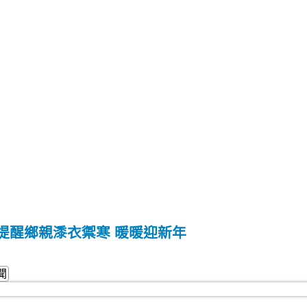
提醒鄉親潻衣禦寒 暖暖迎新年
聞