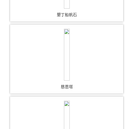
墾丁船帆石
慈恩塔