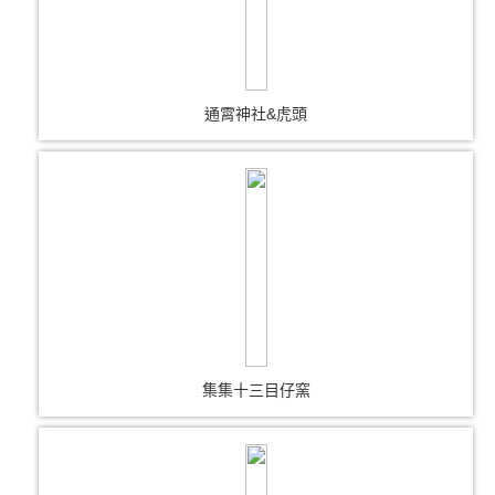
通霄神社&虎頭
集集十三目仔窯