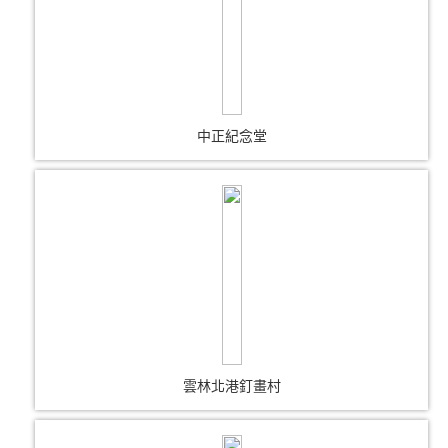
中正紀念堂
雲林北港釘畫村