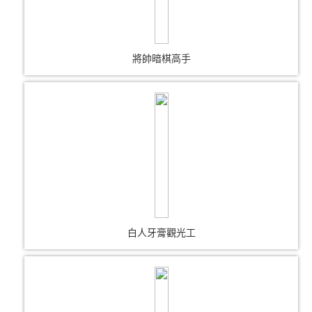
將帥暗棋高手
白人牙膏觀光工