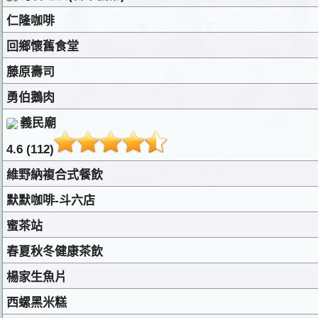
仁隆咖啡
回鄉懷舊食堂
藤原壽司
勇伯鵝肉
義民廟
4.6 (112)
維野納複合式餐飲
默默咖啡-斗六店
蜜茶站
春夏秋冬健康茶飲
楊家生魚片
西螺黑米糕