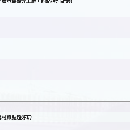
層蛋糕觀光工廠，甜點控別錯過!
村旅點超好玩!