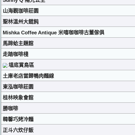
Sunny Q 陽光公主
山海觀珈啡莊園
聖林溫州大餛飩
Mishka Coffee Antique 米嘻咖咖啡古董傢俱
馬蹄蛤主題館
走踏咖啡棧
塭底賞鳥區
土庫老店當歸鴨肉麵線
東泓咖啡莊園
桂林映象會館
勝咖啡
韓馨巧烤冷麵
正斗六炊仔飯