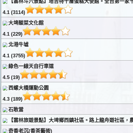
【雲林斗六景點】塔吉特千層蛋糕大使館。全台第一家千
4.1 (3114)
大埤酸菜文化館
4.1 (229)
北港牛墟
4.1 (3755)
綠色一線天自行車道
4.5 (19)
西螺大橋運動公園
4.3 (189)
石敢當
【雲林旅遊景點】大埤鄉西鎮社區。路上龍舟遊社區，農
奇香老沉(香茶藝術)