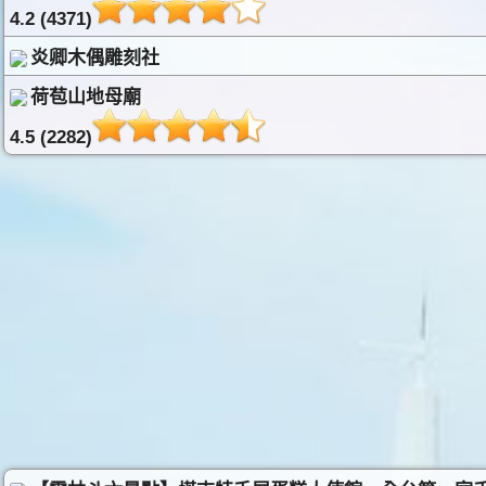
4.2 (4371)
炎卿木偶雕刻社
荷苞山地母廟
4.5 (2282)