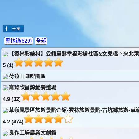
雲林縣(829)
全部
【雲林彩繪村】公舘里熊幸福彩繪社區&女兒橋。來北港
5 (1)
荷苞山咖啡園區
崙背欣昌錦鯉養殖場
4.9 (32)
草嶺風景區旅遊景點介紹-雲林旅遊景點-古坑鄉旅遊-草
4.2 (474)
良作工場農業文創館