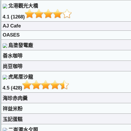
北港觀光大橋
4.1 (1268)
AJ Cafe
OASES
烏塗發電廠
善水咖啡
尚豆咖啡
虎尾厝沙龍
4.5 (428)
海珍赤肉羹
祥益米粉
玉記蛋糕
二崙濁水夕照