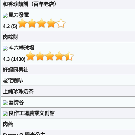
和香珍囍餅（百年老店）
風力發電
4.2 (5)
肉粽財
斗六棒球場
4.3 (1430)
好蝦冏男社
老宅咖啡
上純珍珠奶茶
幽情谷
良作工場農業文創館
肉燕