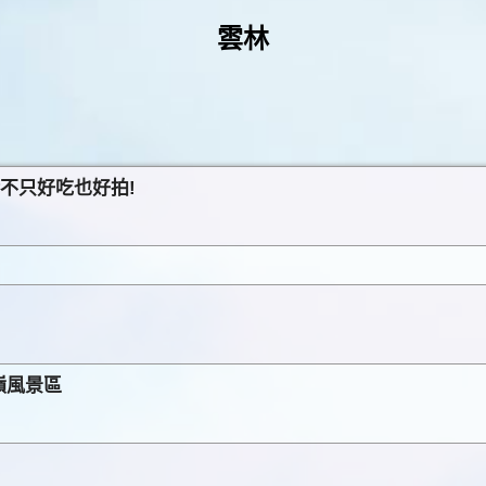
雲林
不只好吃也好拍!
嶺風景區