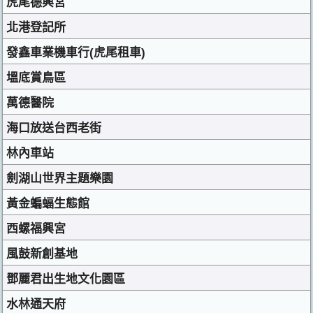
虎尾德興宮
北港登記所
發鑫車業機車行(虎尾租車)
塭底賞鳥區
萬德醫院
海口放送台西老街
林內車站
劍湖山世界主題樂園
黃金蝙蝠生態館
西螺福興宮
風鼓新創基地
鄧麗君出生地文化園區
水林通天府