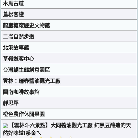
木馬古道
蔦松客棧
龍巖糖廠歷史文物館
二崙自然步道
北港故事館
草嶺遊客中心
台灣鯛生態創意園區
雲林：瑞春醬油觀光工廠
圖南咖啡故事館
靜思坪
橙色農作休閒果園
【雲林斗六景點】大同醬油觀光工廠-純黑豆釀造的天
然好味道!系金ㄟ