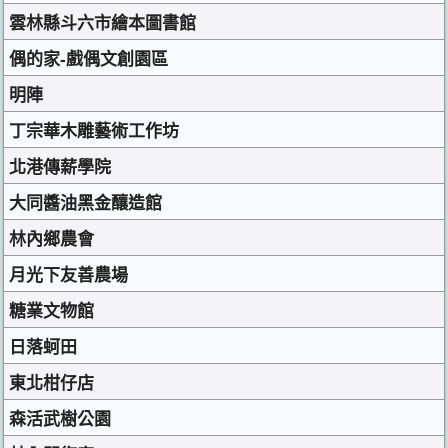
雲林縣斗六市繪本圖書館
偶的家-戲偶文創園區
明陣
丁宗華木雕藝術工作坊
北港傳薪學院
大同醬油黑金釀造館
林內鄉農會
月光下友善農場
糖業文物館
日落蚵田
東北柑仔店
森活武樹公園