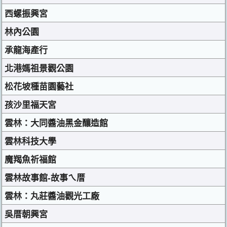
西螺振興宮
林內公園
承龍海產行
北港媽祖景觀公園
松花坡種苗園藝社
孩沙里福天宮
雲林：大同醬油黑金釀造館
雲林科技大學
魔羯魚祈福館
雲林故事館-故事ㄟ厝
雲林：丸莊醬油觀光工廠
吳厝朝興宮