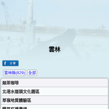
雲林
雲林縣(829)
全部
燚茶咖啡
北港水道頭文化園區
草嶺地質體驗區