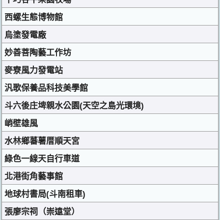
西螺生態博物館
烏塗發電廠
妙善菩陶藝工作坊
麥寮風力發電站
汎歌保養品科技美學館
斗六後庄埤親水公園(天空之島光環境)
峭壁雄風
水林鄉蕃薯厝順天宮
綠色一線天自行車道
北港街角藝事館
地球村書局(斗南租車)
張廖宗祠（崇遠堂）