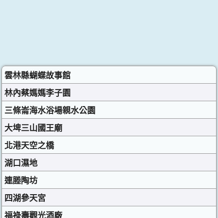
雲林縣蝴蝶故事館
林內蔡媽媽李子園
三條崙海水浴場親水公園
大埤三山國王廟
北港天空之橋
湖口濕地
連塍陶坊
四湖參天宮
福祿壽觀光酒廠