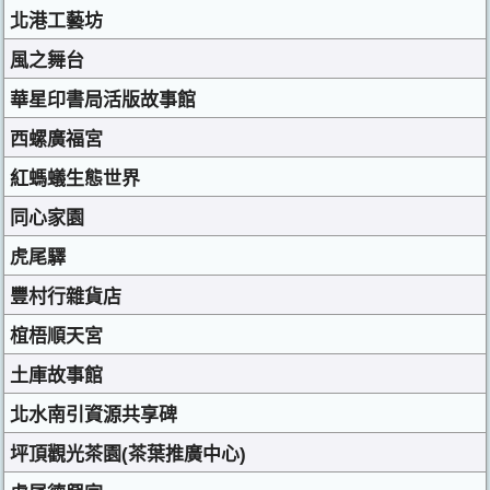
北港工藝坊
風之舞台
華星印書局活版故事館
西螺廣福宮
紅螞蟻生態世界
同心家園
虎尾驛
豐村行雜貨店
椬梧順天宮
土庫故事館
北水南引資源共享碑
坪頂觀光茶園(茶葉推廣中心)