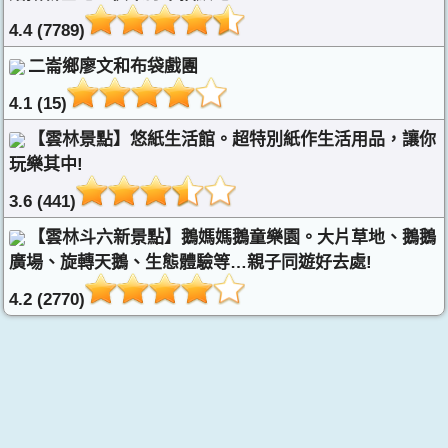
4.4 (7789)
二崙鄉廖文和布袋戲團
4.1 (15)
【雲林景點】悠紙生活館。超特別紙作生活用品，讓你
玩樂其中!
3.6 (441)
【雲林斗六新景點】鵝媽媽鵝童樂園。大片草地、鵝鵝
廣場、旋轉天鵝、生態體驗等…親子同遊好去處!
4.2 (2770)