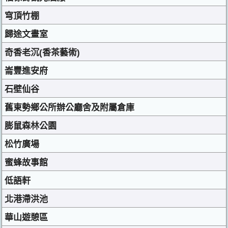
穹頂竹棚
歸途文畫室
奇香老沉(香茶藝術)
崙豐進安府
石壁仙谷
舊東勢鄉公所辦公廳舍及附屬倉庫
膨鼠森林公園
松竹廣場
蜜蜂故事館
低語軒
北港滯洪池
華山遊憩區