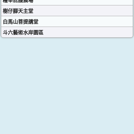
糧莘庇護農場
樹仔腳天主堂
白馬山菩提講堂
斗六藝術水岸園區