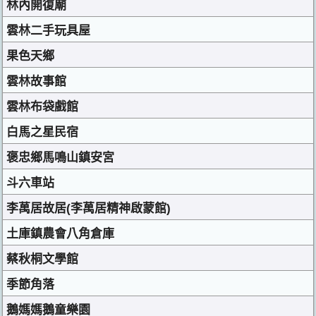
林內開復廟
雲林二手玩具屋
果色天鄉
雲林故事館
雲林布袋戲館
白馬之星民宿
褒忠鄉馬鳴山鎮安宮
斗六車站
李萬居故居(李萬居精神啟蒙館)
土庫鎮農會八角倉庫
蔡秋桐文學館
季節角落
鵝媽媽鵝童樂園