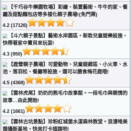
【千巧谷牛樂園牧場】彩繪、裝置藝術、牛牛的家、餐
廳及甜點麵包店等多樣化親子農場!(免門票)
4.2 (17126)
【斗六親子景點】藝術水岸園區。新款兒童遊樂設施，
快帶著家中寶貝來玩耍!
4.3 (950)
【鹿營親子農場】可愛動物、兒童遊戲區、小火車、水
池、落羽松、餐廳等設施，還可以餵食梅花鹿哦!
4.5 (4368)
【雲林虎尾】奶奶的熊毛巾故事館。一段毛巾與親情的
故事…由此開始!
4.2 (1661)
【雲林古坑景點】珍粉紅城堡水漾森林教堂。浪漫唯美
婚攝新基地，快來打卡插旗吧!