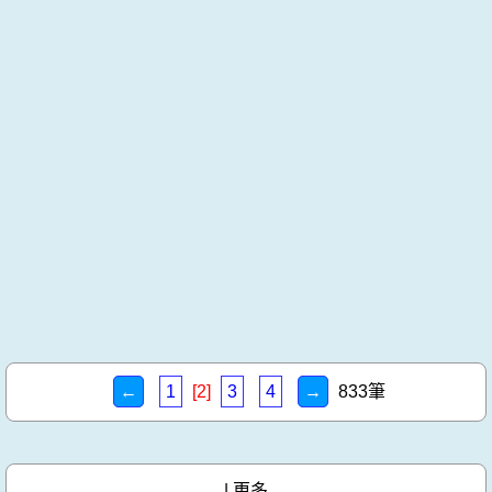
←
1
[2]
3
4
→
833筆
|
更多