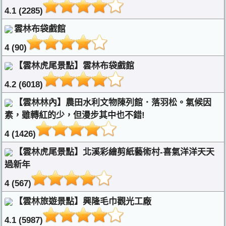
4.1 (2285)
雲林布袋戲館
4 (90)
【雲林虎尾景點】雲林布袋戲館
4.2 (6018)
【雲林林內】農田水利文物陳列館．落羽松。氣候因
素，雖轉紅的少，但漫步其中也不錯!
4 (1426)
【雲林虎尾景點】北溪彩繪剪紙藝術村-喜氣洋洋天天
過新年
4 (567)
【雲林旅遊景點】興隆毛巾觀光工廠
4.1 (5987)