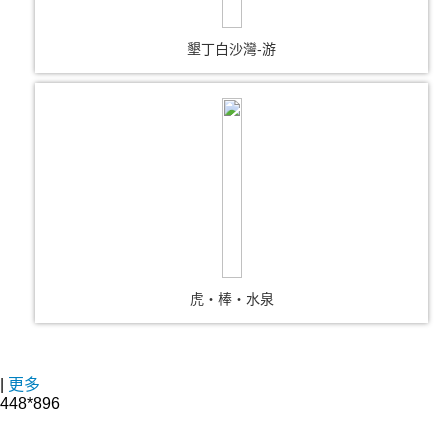
墾丁白沙灣-游
虎‧棒‧水泉
|
更多
448*896