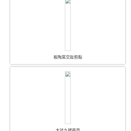
板陶窯交趾剪黏
大坑九號夜市