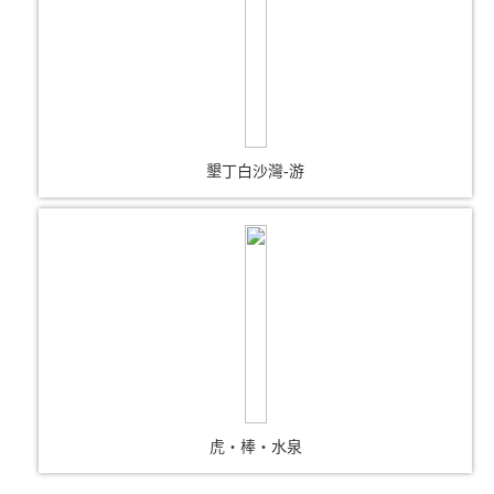
墾丁白沙灣-游
虎‧棒‧水泉