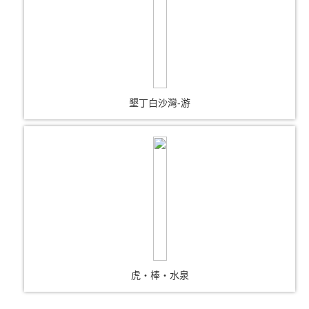
墾丁白沙灣-游
虎‧棒‧水泉