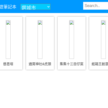
z旅遊筆記本
慈恩塔
通霄神社&虎頭
集集十三目仔窯
紙箱王創