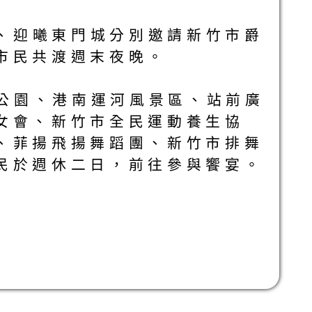
場、迎曦東門城分別邀請新竹市爵
市民共渡週末夜晚。
竹公園、港南運河風景區、站前廣
女會、新竹市全民運動養生協
、菲揚飛揚舞蹈團、新竹市排舞
民於週休二日，前往參與饗宴。