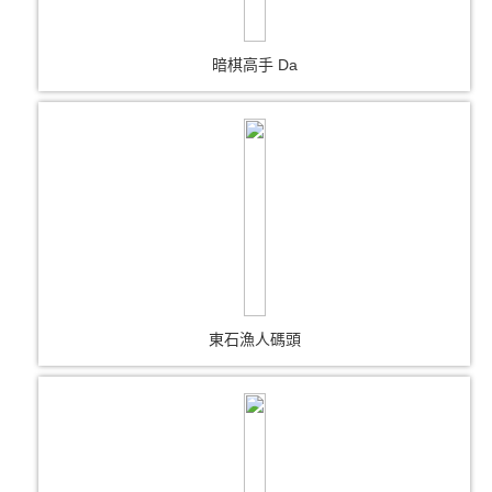
暗棋高手 Da
東石漁人碼頭