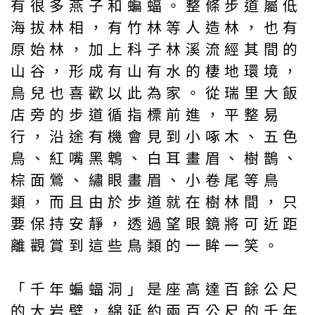
有很多燕子和蝙蝠。整條步道屬低
海拔林相，有竹林等人造林，也有
原始林，加上科子林溪流經其間的
山谷，形成有山有水的棲地環境，
鳥兒也喜歡以此為家。從瑞里大飯
店旁的步道循指標前進，平整易
行，沿途有機會見到小啄木、五色
鳥、紅嘴黑鵯、白耳畫眉、樹鵲、
棕面鶯、繡眼畫眉、小卷尾等鳥
類，而且由於步道就在樹林間，只
要保持安靜，透過望眼鏡將可近距
離觀賞到這些鳥類的一眸一笑。
「千年蝙蝠洞」是座高達百餘公尺
的大岩壁，綿延約兩百公尺的千年