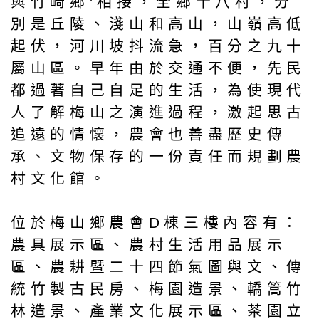
與竹崎鄉'相接，全鄉十八村，分
別是丘陵、淺山和高山，山嶺高低
起伏，河川坡抖流急，百分之九十
屬山區。早年由於交通不便，先民
都過著自己自足的生活，為使現代
人了解梅山之演進過程，激起思古
追遠的情懷，農會也善盡歷史傳
承、文物保存的一份責任而規劃農
村文化館。
位於梅山鄉農會D棟三樓內容有：
農具展示區、農村生活用品展示
區、農耕暨二十四節氣圖與文、傳
統竹製古民房、梅園造景、轎篙竹
林造景、產業文化展示區、茶園立