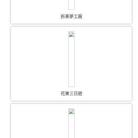
拆車夢工廠
花東三日遊