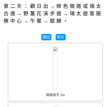
第二天：觀日出→綠色隧道或瑞太
古道→野薑花溪步道→瑞太遊客服
務中心→午餐→賦歸。
網站
照片
暗棋高手 Da