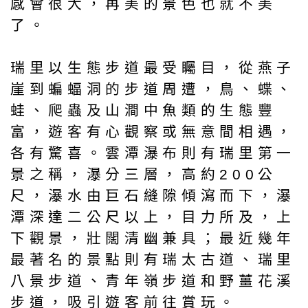
感會很大，再美的景色也就不美
了。
瑞里以生態步道最受矚目，從燕子
崖到蝙蝠洞的步道周遭，鳥、蝶、
蛙、爬蟲及山澗中魚類的生態豐
富，遊客有心觀察或無意間相遇，
各有驚喜。雲潭瀑布則有瑞里第一
景之稱，瀑分三層，高約200公
尺，瀑水由巨石縫隙傾瀉而下，瀑
潭深達二公尺以上，目力所及，上
下觀景，壯闊清幽兼具；最近幾年
最著名的景點則有瑞太古道、瑞里
八景步道、青年嶺步道和野薑花溪
步道，吸引遊客前往賞玩。