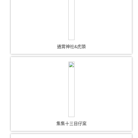
通霄神社&虎頭
集集十三目仔窯