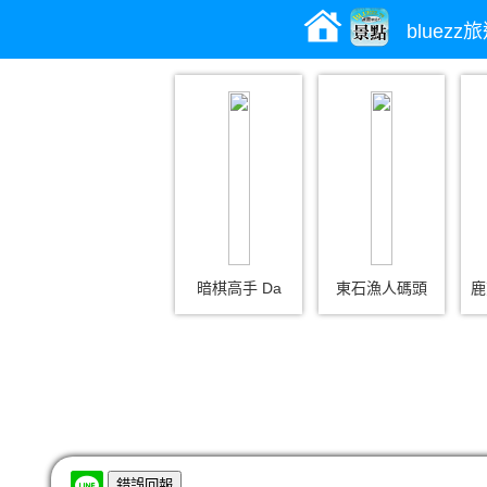
bluez
暗棋高手 Da
東石漁人碼頭
鹿