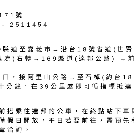
71號
5- 2511454
9縣道至嘉義市→沿台18號省道(世
里處)右轉→169縣道(達邦公路) 
口，接阿里山公路→至石棹(約台18線
四十分鐘，在39公里處即可循指標抵達
站前搭乘往達邦的公車，在終點站
僅假日開放，平日若要前往，需預先
電洽詢。