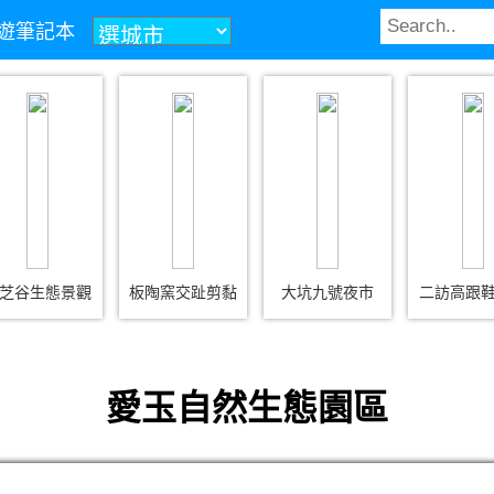
z旅遊筆記本
芝谷生態景觀
板陶窯交趾剪黏
大坑九號夜市
二訪高跟
愛玉自然生態園區