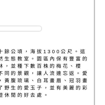
餘公頃，海拔1300公尺。這
然生態教室。園區內保有豐富的
林，並種下數百株的梅花、櫻
不同的景觀，讓人流連忘返。愛
，黃腹琉璃、白耳畫眉、冠羽畫
了野生的愛玉子，並有美麗的彩
遊休閒的好去處。