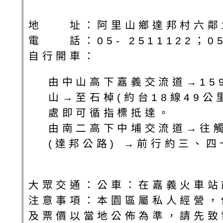
地 址：阿里山鄉達邦村六鄰1
電 話：05- 2511122；0
自行開車：
由中山高下嘉義交流道→15
山→至石棹(約台18線49公
處即可循指標抵達。
由南二高下中埔交流道→往觸
(達邦公路) →前行約三、
大眾交通：公車：在嘉義火車
注意事項：本園區屬私人經營，
及票價以當地公佈為準，請先致