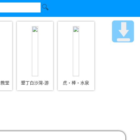
鞋教堂
墾丁白沙灣-游
虎‧棒‧水泉