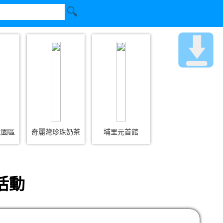
意園區
奇麗灣珍珠奶茶
埔里元首館
活動