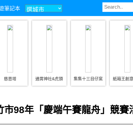
z旅遊筆記本
慈恩塔
通霄神社&虎頭
集集十三目仔窯
紙箱王創
竹市98年「慶端午賽龍舟」競賽