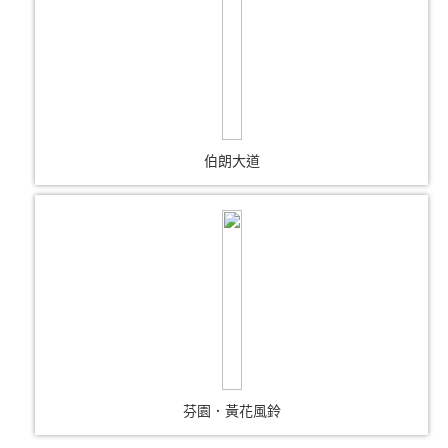
伯朗大道
芬園．黃花風鈴