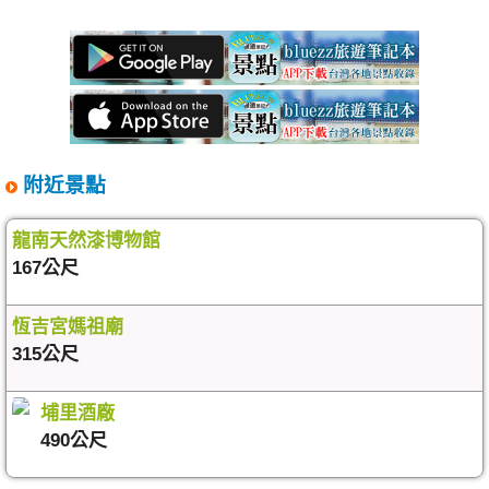
附近景點
龍南天然漆博物館
167公尺
恆吉宮媽祖廟
315公尺
埔里酒廠
490公尺