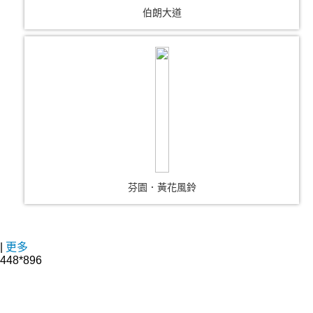
伯朗大道
芬園．黃花風鈴
|
更多
448*896