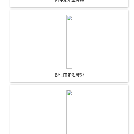
南投濁水車埕鐵
彰化田尾海豐彩