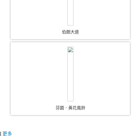
伯朗大道
芬園．黃花風鈴
|
更多