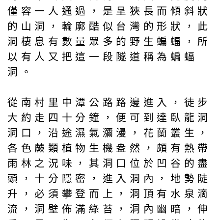
僅容一人通過，是呈狹長而傾斜狀
的山洞，輪廓酷似台灣的形狀，此
洞棲息有數量眾多的野生蝙蝠，所
以有人又把這一段隧道稱為蝙蝠
洞。
從南村里中潭公路路邊進入，徒步
大約走四十分鐘，便可到達臥龍洞
洞口，沿途濕氣瀰漫，花蘭叢生，
各色蕨類植物生機盎然，頗有熱帶
雨林之況味，其洞口位於凹谷的盡
頭，十分隱密，進入洞內，地勢陡
升，必須攀登而上，洞頂有水泉滴
流，洞壁佈滿綠苔，洞內幽暗，伸