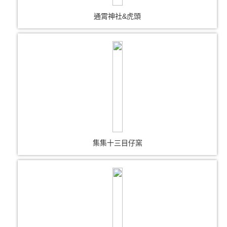
通霄神社&虎頭
集集十三目仔窯