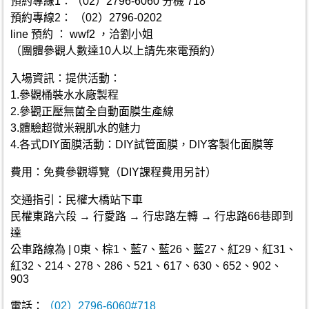
預約專線1：（02）2796-6060 分機 718
預約專線2： （02）2796-0202
line 預約 ： wwf2 ，洽劉小姐
（團體參觀人數達10人以上請先來電預約）
入場資訊：提供活動：
1.參觀桶裝水水廠製程
2.參觀正壓無菌全自動面膜生產線
3.體驗超微米親肌水的魅力
4.各式DIY面膜活動：DIY試管面膜，DIY客製化面膜等
費用：免費參觀導覽（DIY課程費用另計）
交通指引：民權大橋站下車
民權東路六段 → 行愛路 → 行忠路左轉 → 行忠路66巷即到
達
公車路線為 | 0東、棕1、藍7、藍26、藍27、紅29、紅31、
紅32、214、278、286、521、617、630、652、902、
903
電話：
（02）2796-6060#718