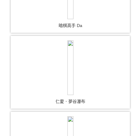
暗棋高手 Da
仁愛．夢谷瀑布