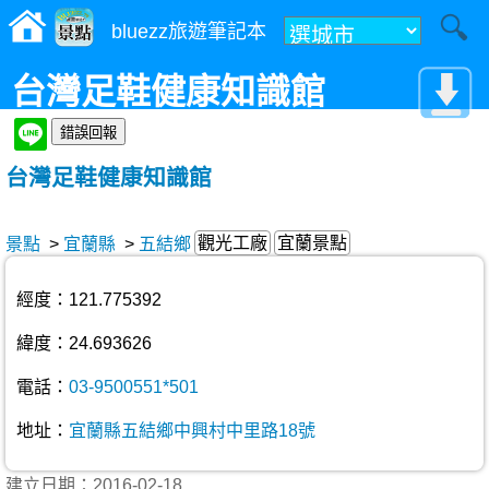
bluezz旅遊筆記本
台灣足鞋健康知識館
台灣足鞋健康知識館
觀光工廠
宜蘭景點
景點
>
宜蘭縣
>
五結鄉
經度：121.775392
緯度：24.693626
電話：
03-9500551*501
地址：
宜蘭縣五結鄉中興村中里路18號
建立日期：2016-02-18