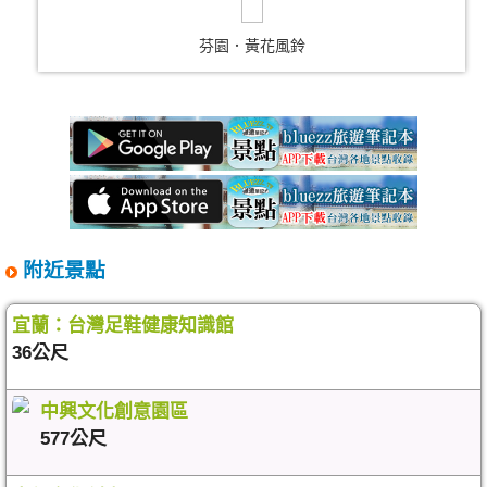
芬園．黃花風鈴
附近景點
宜蘭：台灣足鞋健康知識館
36公尺
中興文化創意園區
577公尺