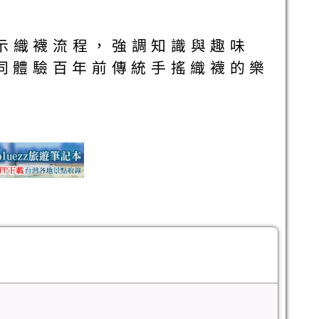
示織襪流程，強調知識與趣味
同體驗百年前傳統手搖織襪的樂