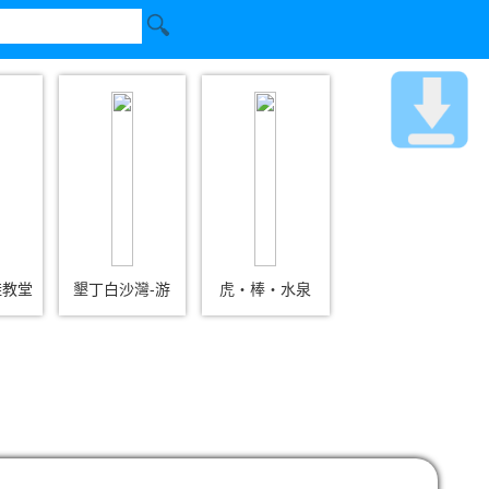
鞋教堂
墾丁白沙灣-游
虎‧棒‧水泉