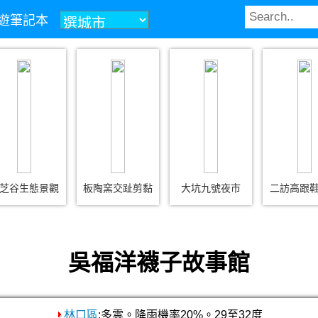
z旅遊筆記本
芝谷生態景觀
板陶窯交趾剪黏
大坑九號夜市
二訪高跟
吳福洋襪子故事館
林口區
:多雲。降雨機率20%。29至32度