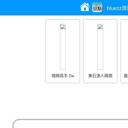
bluez
暗棋高手 Da
東石漁人碼頭
鹿