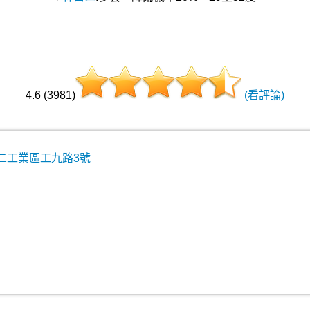
4.6 (3981)
(看評論)
二工業區工九路3號