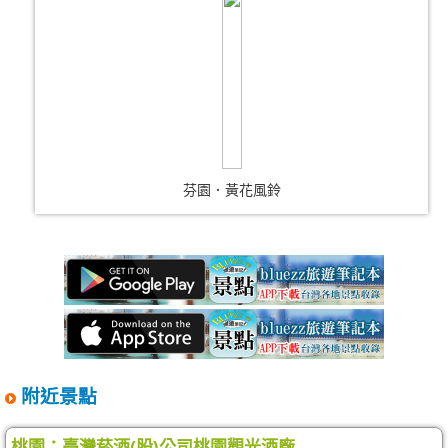
芬園．黃花風鈴
附近景點
桃園：臺灣菸酒(股)公司桃園觀光酒廠