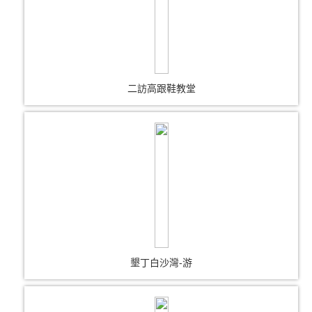
二訪高跟鞋教堂
墾丁白沙灣-游