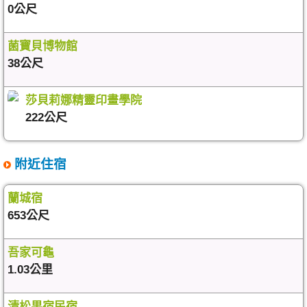
0公尺
菌寶貝博物館
38公尺
莎貝莉娜精靈印畫學院
222公尺
附近住宿
蘭城宿
653公尺
吾家可龜
1.03公里
清松果宿民宿