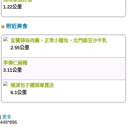
1.22公里
附近美食
宜蘭蒜味肉羹、正常小籠包、北門綠豆沙牛乳
2.55公里
李傳仁麻糬
3.11公里
礁溪包子饅頭專賣店
6.1公里
|
更多
448*896