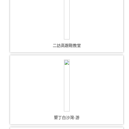
二訪高跟鞋教堂
墾丁白沙灣-游