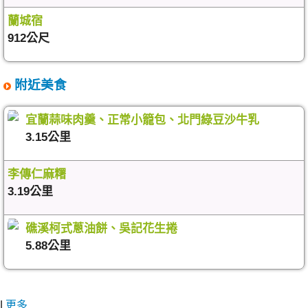
蘭城宿
912公尺
附近美食
宜蘭蒜味肉羹、正常小籠包、北門綠豆沙牛乳
3.15公里
李傳仁麻糬
3.19公里
礁溪柯式蔥油餅、吳記花生捲
5.88公里
|
更多