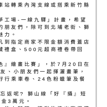
車站轉乘內灣支線或搭乘新竹縣
工場-一線九驛」計畫，希望
的朋友們，除可到北埔老街、獅
魅力。
凡到指定商家不限金額消費蓋店
典藏禮盒、500元超商禮卷帶回
色』繪畫比賽」，於7月20日在
朋友、小朋友們一起揮灑畫筆，
好行乘車卷、24色粉蠟筆及餐
忘返呢? 獅山線「好『攝』短
獎金3萬元。