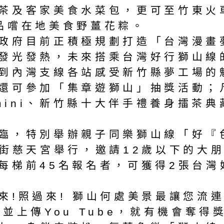
茶及客家美食水菜包，更可至竹東火
品嚐在地美食野薑花粽。
府目前正積極規劃打造「台灣漫畫夢
發光發熱，未來搭乘台灣好行獅山線
到內灣支線各站感受新竹縣夢工場的
還可參加「集章遊獅山」抽獎活動；
 mini、新竹縣十大伴手禮養身擂茶
臨，特別舉辦親子同樂獅山線「好『
老街慈天宮舉行，邀請12歲以下的大
每梯前45名報名者，可獲得2張台灣
照過來! 獅山何處美景最讓您流連
並上傳You Tube，就有機會奪得