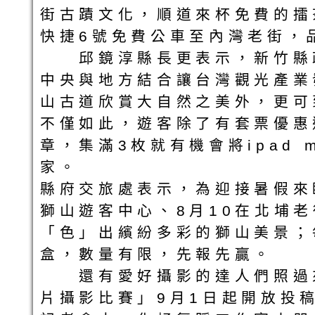
街古蹟文化，順道來杯免費的擂
快捷6號免費公車至內灣老街，
邱鏡淳縣長更表示，新竹縣政
中央與地方結合讓台灣觀光產業
山古道欣賞大自然之美外，更可
不僅如此，遊客除了有套票優惠
章，集滿3枚就有機會將ipad
家。
縣府交旅處表示，為迎接暑假來
獅山遊客中心、8月10在北埔
「色」出繽紛多彩的獅山美景；
盒，數量有限，先報先贏。
還有愛好攝影的達人們照過來!
片攝影比賽」9月1日起開放投稿