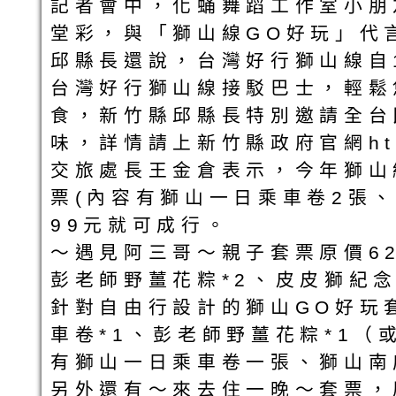
記者會中，化蛹舞蹈工作室小朋
堂彩，與「獅山線GO好玩」代
邱縣長還說，台灣好行獅山線自
台灣好行獅山線接駁巴士，輕鬆
食，新竹縣邱縣長特別邀請全台
味，詳情請上新竹縣政府官網http:/
交旅處長王金倉表示，今年獅山
票(內容有獅山一日乘車卷2張
99元就可成行。
～遇見阿三哥～親子套票原價62
彭老師野薑花粽*2、皮皮獅紀
針對自由行設計的獅山GO好玩套
車卷*1、彭老師野薑花粽*1（或
有獅山一日乘車卷一張、獅山南
另外還有～來去住一晚～套票，原