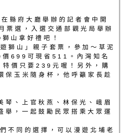
日在縣府大廳舉辦的記者會中開
個月票選，入選交通部觀光局舉辦
O獅山拿好禮吧！
起遊獅山」親子套票，參加～草泥
價699可現省511。內灣知名
，特價只要239元喔！另外，購
及環保玉米隨身杯，他呼籲家長趁
美琴、上官秋燕、林保光、峨眉
盛舉，一起鼓勵民眾搭乘大眾運
們不同的選擇，可以漫遊北埔老