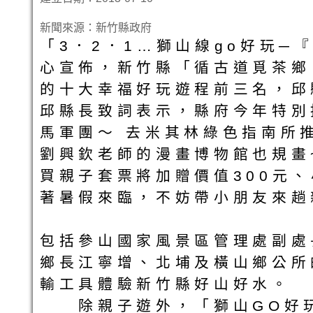
新聞來源：新竹縣政府
「3．2．1…獅山線go好玩
心宣佈，新竹縣「循古道覓茶鄉
的十大幸福好玩遊程前三名，邱
邱縣長致詞表示，縣府今年特別
馬軍團～ 去米其林綠色指南所推
劉興欽老師的漫畫博物館也規畫
買親子套票將加贈價值300元
著暑假來臨，不妨帶小朋友來趟
包括參山國家風景區管理處副處
鄉長江寧增、北埔及橫山鄉公所
輸工具體驗新竹縣好山好水。
除親子遊外，「獅山GO好玩