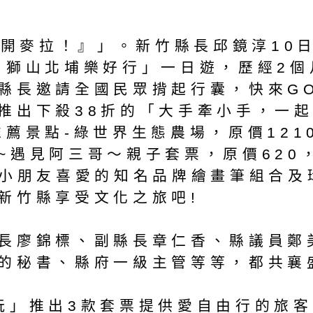
─『開麥拉！』」。新竹縣長邱鏡淳10
 獅山北埔樂好行」一日遊，歷經2
縣長邀請全國民眾揹起行囊，快來G
推出下殺38折的「大手牽小手，一
薦景點-綠世界生態農場，原價1210
~遇見阿三哥～親子套票，原價620
、小朋友喜愛的知名品牌繪畫筆組合
新竹縣享受文化之旅吧!
長廖錦標、副縣長章仁香、縣議員鄭
的秘書、縣府一級主管等等，都共襄
」推出3款套票提供愛自由行的旅客