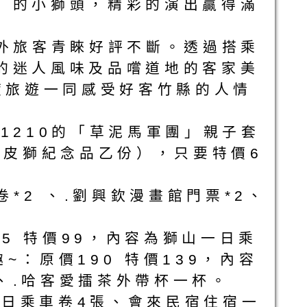
」的小獅頭，精彩的演出贏得滿
內外旅客青睞好評不斷。透過搭乘
的迷人風味及品嚐道地的客家美
度旅遊一同感受好客竹縣的人情
1210的「草泥馬軍團」親子套
皮皮獅紀念品乙份），只要特價6
*2 、.劉興欽漫畫館門票*2、
5 特價99，內容為獅山一日乘
~：原價190 特價139，內容
、.哈客愛擂茶外帶杯一杯。
一日乘車卷4張、會來民宿住宿一