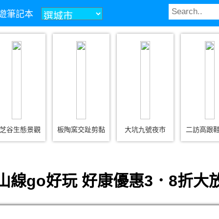
z旅遊筆記本
芝谷生態景觀
板陶窯交趾剪黏
大坑九號夜市
二訪高跟
山線go好玩 好康優惠3．8折大