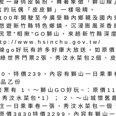
友一身俏皮裝扮，舞著象徵「獅山線
言的玩偶「皮皮獅」一樣吸睛。
100年開駛至今廣受縣內鄉親及國
悠遊新竹縣特色鄉鎮，沉浸膨風茶香
民眾”相揪”GO獅山，來趟新竹縣深
/www.hsinchu.gov.tw/
線go好玩有許多好康大放送，如原價
、綠世界門票2張、秀汶水菜包2個、
0、特價239，內容有獅山一日乘車卷
念品乙份
票有 1、～獅山GO好玩~：原價11
秀汶水菜包*1）； 2、～山城懷舊趣
庄一日乘車卷一張、秀汶水菜包一個
價3830特價3299，內容有獅山