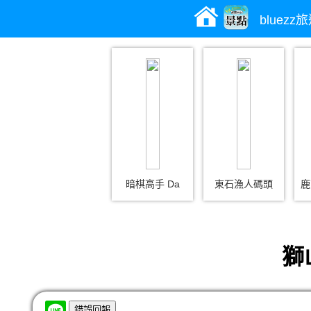
bluez
暗棋高手 Da
東石漁人碼頭
鹿
獅