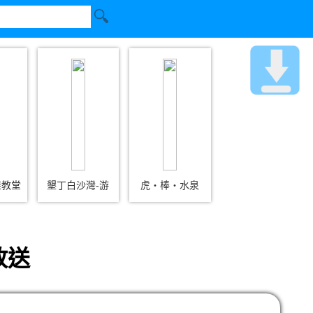
鞋教堂
墾丁白沙灣-游
虎‧棒‧水泉
放送