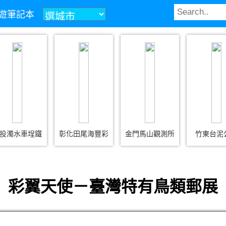
z旅遊筆記本
投濁水車埕鐵
彰化田尾海豐彩
金門馬山觀測所
竹東台泥
彩翼天使－臺灣特有鳥類郵展