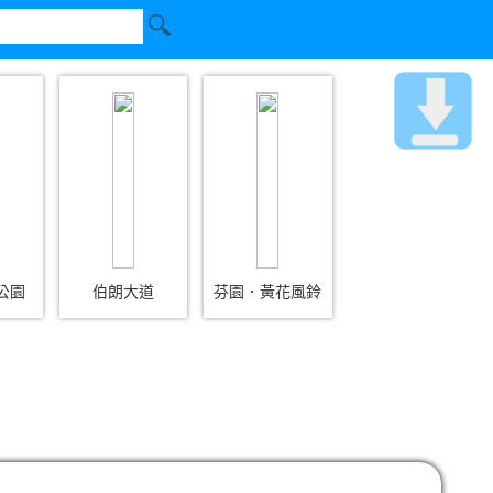
公園
伯朗大道
芬園．黃花風鈴