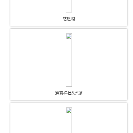
慈恩塔
通霄神社&虎頭