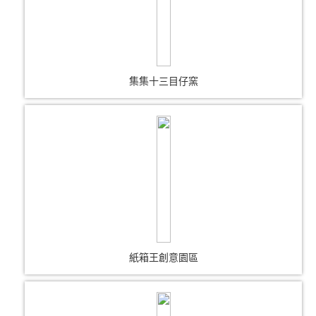
集集十三目仔窯
紙箱王創意園區