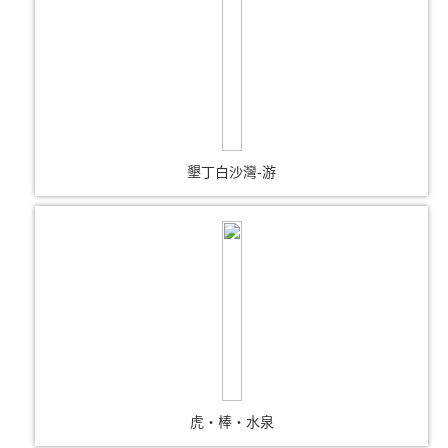
墾丁白沙灣-游
虎‧棒‧水泉