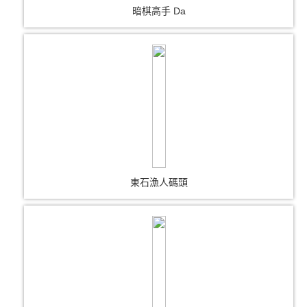
暗棋高手 Da
東石漁人碼頭