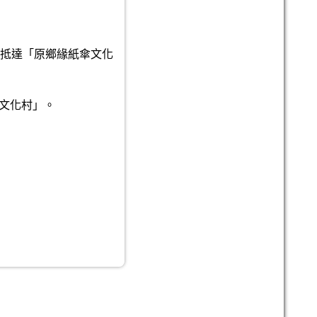
可抵達「原鄉緣紙傘文化
傘文化村」。