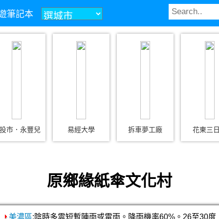
z旅遊筆記本
投市．永豐兒
易經大學
拆車夢工廠
花東三
原鄉緣紙傘文化村
美濃區
:陰時多雲短暫陣雨或雷雨。降雨機率60%。26至30度