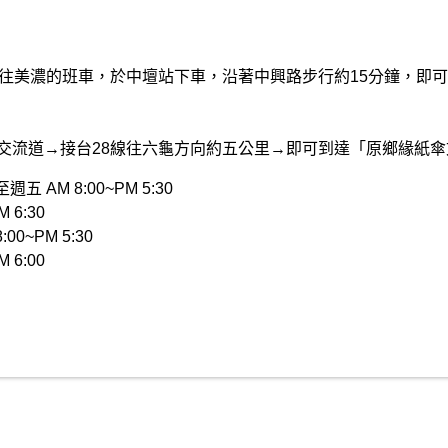
次前往美濃的班車，於中壇站下車，沿著中興路步行約15分鐘，即
山交流道→接台28線往六龜方向約五公里→即可到達「原鄉緣紙
AM 8:00~PM 5:30
 6:30
0~PM 5:30
 6:00