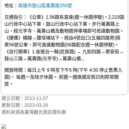
地址：
高雄市鼓山區萬壽路350號
交通指引：《公車》1.56路有直達(週一休園停駛)。2.219鼓
山行政中心站下車，鼓山行政中心站下車，步行萬壽路上
山，經元亨寺、萬壽山橋及動物園停車場即可抵達動物園。
《捷運》橘線→鹽埕埔站下，經由4號出口(五福四路旁)搭
乘56號公車，即可直達動物園(56路配合週一休園停駛)。
《自行開車》1.省道台一縣(民族路) → 九如四路→華安街→
鼓山三路→萬壽路(元亨寺)→萬壽山橋...
開放時間：每日上午 9 時至下午5 時(下午 4:30 停止售票入
園)。 每週一及除夕休園。 若週一適逢國定假日則照常開
放。
建立日期：2013-11-07
更新日期：2023-03-26
資料來源為臺灣觀光資訊資料庫