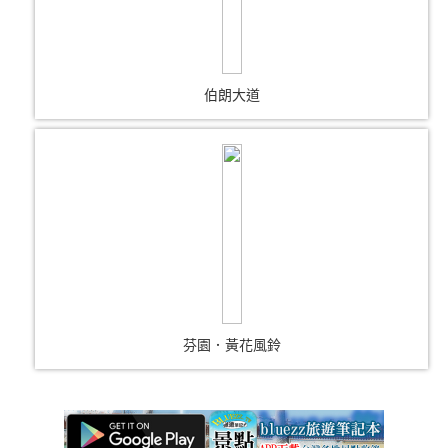
伯朗大道
芬園．黃花風鈴