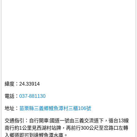
緯度：24.33914
電話：
037-881130
地址：
苗栗縣三義鄉鯉魚潭村三櫃106號
交通指引：自行開車:國道一號由三義交流道下，循台13線
南行約1公里見西湖村站牌，再前行300公尺至岔路口左轉
入鄉道即可到達鯉魚潭水庫。