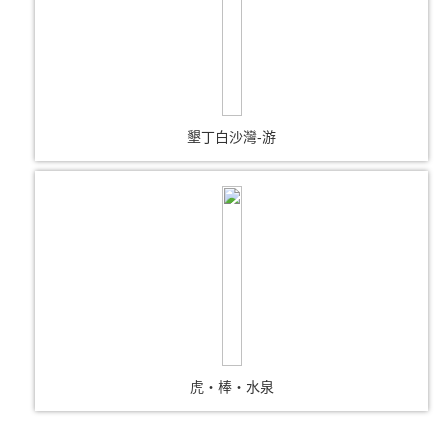
墾丁白沙灣-游
虎‧棒‧水泉