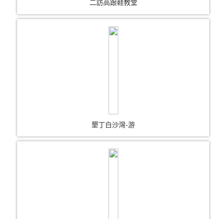
二訪高跟鞋教堂
墾丁白沙灣-游