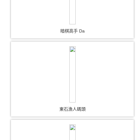
暗棋高手 Da
東石漁人碼頭