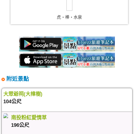
虎‧棒‧水泉
附近景點
大眾爺祠(大樟樹)
104公尺
南投粉紅愛情草
196公尺