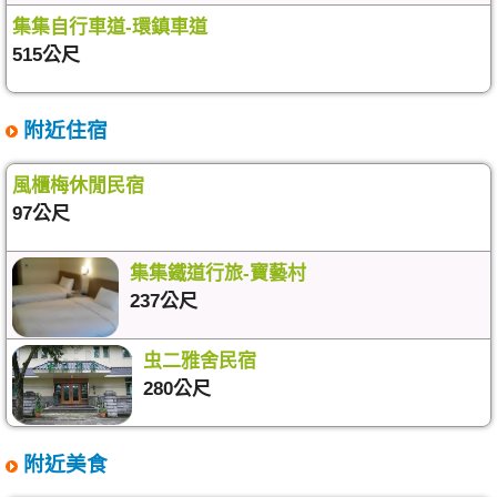
集集自行車道-環鎮車道
515公尺
附近住宿
風櫃梅休閒民宿
97公尺
集集鐵道行旅-寶藝村
237公尺
虫二雅舍民宿
280公尺
附近美食